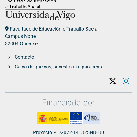
Facultade de Educación e Traballo Social
Campus Norte
32004 Ourense
Contacto
Caixa de queixas, suxestións e parabéns
Twitter
In
Financiado por
Proxecto PID2022-141325NB-I00