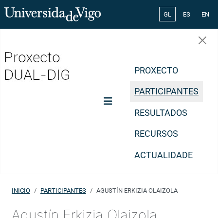
Select your lang
GL
ES
EN
PROXECTO
PARTICIPANTES
RESULTADOS
RECURSOS
ACTUALIDADE
INICIO
PARTICIPANTES
AGUSTÍN ERKIZIA OLAIZOLA
Agustín Erkizia Olaizola