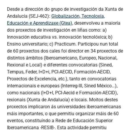
Desde a dirección do grupo de investigación da Xunta de
Andalucía (SEJ-462):
Globalización, Tecnoloxía,
Educación e Aprendizaxe (Gtea)
, desenvolveu a maioría
dos proxectos de investigación en liñas como: a)
Innovación educativa vs. innovación tecnolóxica; b)
Ensino universitario; c) Practicum. Participou nun total
de 60 proxectos dos cales foi director en 34 proxectos de
distintos ámbitos (Iberoamericano, Europeo, Nacional,
Rexional e Local) e diferentes convocatorias (Sined,
Tempus, Feder, I+D+i, PCI-AECID, Formación-AECID,
Proxectos de Excelencia, etc.), tanto en convocatorias
internacionais e europeas (Interreg-III, Sined México…),
como nacionais (I+D+I, PCI-Aecid e Formación-AECID),
rexionais (Xunta de Andalucía) e locais. Moitos destes
proxectos implicaron ás universidades iberoamericanas
máis importantes, o que permitiu organizar máis de 60
eventos, constituíndo a Rede de Educación Superior
Iberoamericana -RESIB-. Esta actividade permitiu