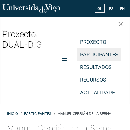
Select your lang
GL
ES
EN
PROXECTO
PARTICIPANTES
RESULTADOS
RECURSOS
ACTUALIDADE
INICIO
PARTICIPANTES
MANUEL CEBRIÁN DE LA SERNA
Manuel Cebrián de la Serna