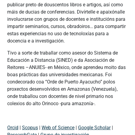
publicar preto de douscentos libros e artigos, así como
máis de ducias de conferencias. Divírtelle e apaixónalle
involucrarse con grupos de docentes e institucións para
impartir seminarios, cursos, obradoiros… para compartir
estas experiencias no uso de tecnoloxías para a
docencia e a investigación.
Tivo a sorte de traballar como asesor do Sistema de
Educación a Distancia (SINED) e da Asociación de
Reitores –ANUIES- en México, onde aprendeu moito das
boas prácticas das universidades mexicanas. Foi
condecorado coa “Orde de Puerto Ayacucho” polos
proxectos desenvolvidos en Amazonas (Venezuela),
onde traballou con docentes de nivel primario nos
colexios do alto Orinoco -pura amazonía-.
Orcid
|
Scopus
|
Web of Science
|
Google Scholar
|
ResearchGate
|
Grupo de investigación