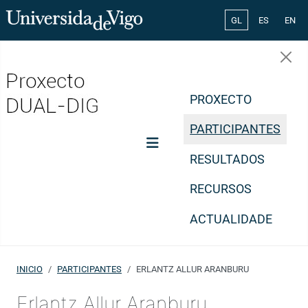
Select your lang
GL
ES
EN
PROXECTO
PARTICIPANTES
RESULTADOS
RECURSOS
ACTUALIDADE
INICIO
PARTICIPANTES
ERLANTZ ALLUR ARANBURU
Erlantz Allur Aranburu