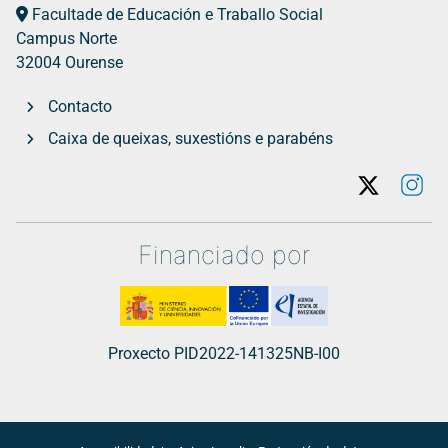
Facultade de Educación e Traballo Social
Campus Norte
32004 Ourense
Contacto
Caixa de queixas, suxestións e parabéns
Twitter
In
Financiado por
Proxecto PID2022-141325NB-I00