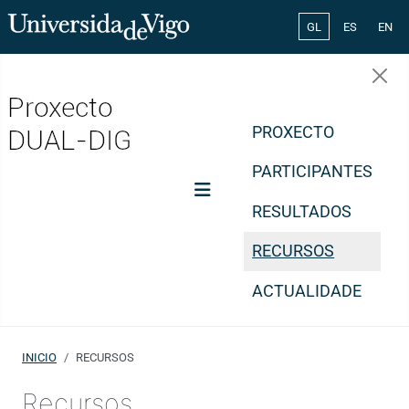
Select your lang
GL
ES
EN
PROXECTO
PARTICIPANTES
RESULTADOS
RECURSOS
ACTUALIDADE
INICIO
RECURSOS
Recursos