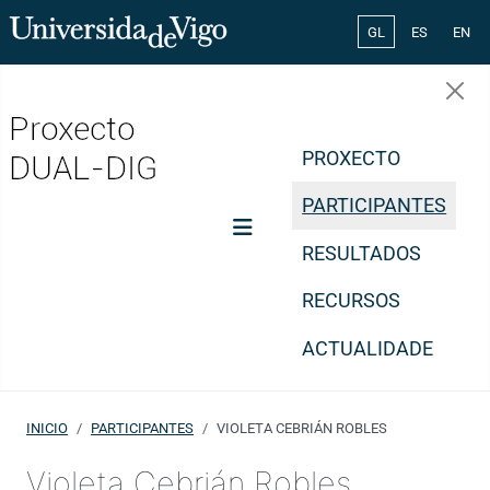
Select your lang
GL
ES
EN
PROXECTO
PARTICIPANTES
RESULTADOS
RECURSOS
ACTUALIDADE
INICIO
PARTICIPANTES
VIOLETA CEBRIÁN ROBLES
Violeta Cebrián Robles