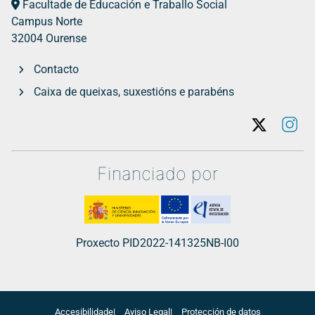
Facultade de Educación e Traballo Social
Campus Norte
32004 Ourense
Contacto
Caixa de queixas, suxestións e parabéns
Twitter
In
Financiado por
Proxecto PID2022-141325NB-I00
Accesibilidade
Aviso Legal
Protección de datos