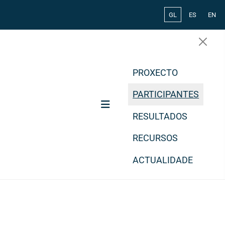
Select your lang
GL
ES
EN
PROXECTO
PARTICIPANTES
RESULTADOS
RECURSOS
ACTUALIDADE