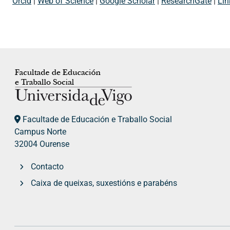
Orcid
|
Web of Science
|
Google Scholar
|
ResearchGate
|
Lin
Facultade de Educación e Traballo Social
Campus Norte
32004 Ourense
Contacto
Caixa de queixas, suxestións e parabéns