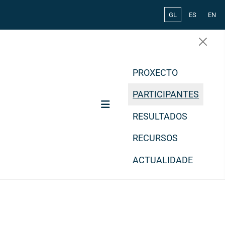
Select your lang
GL
ES
EN
PROXECTO
PARTICIPANTES
RESULTADOS
RECURSOS
ACTUALIDADE