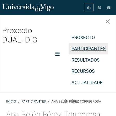
Select your lang
GL
ES
EN
PROXECTO
PARTICIPANTES
RESULTADOS
RECURSOS
ACTUALIDADE
INICIO
PARTICIPANTES
ANA BELÉN PÉREZ TORREGROSA
Ana Belén Pérez Torregrosa